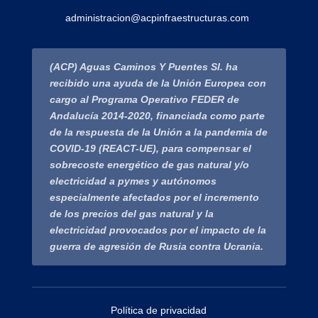
administracion@acpinfraestructuras.com
(ACP) Aguas Caminos Y Puentes Sl. ha
recibido una ayuda de la Unión Europea con
cargo al Programa Operativo FEDER de
Andalucía 2014-2020, financiada como parte
de la respuesta de la Unión a la pandemia de
COVID-19 (REACT-UE), para compensar el
sobrecoste energético de gas natural y/o
electricidad a pymes y autónomos
especialmente afectados por el incremento
de los precios del gas natural y la
electricidad provocados por el impacto de la
guerra de agresión de Rusia contra Ucrania.
Política de privacidad