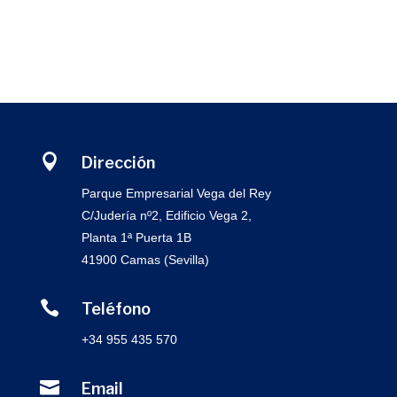

Dirección
Parque Empresarial Vega del Rey
C/Judería nº2, Edificio Vega 2,
Planta 1ª Puerta 1B
41900 Camas (Sevilla)

Teléfono
+34 955 435 570

Email